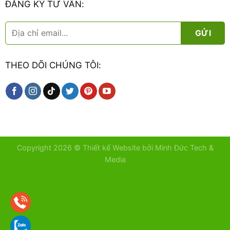
ĐĂNG KÝ TƯ VẤN:
THEO DÕI CHÚNG TÔI:
Copyright 2026 ©
Thiết kế Website bởi Minh Đức Tech &
Media