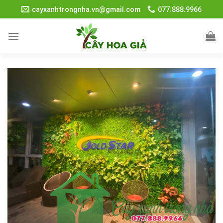
Skip
cayxanhtrongnha.vn@gmail.com
077.888.9966
to
content