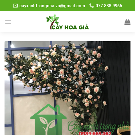
Skip
cayxanhtrongnha.vn@gmail.com
077.888.9966
to
content