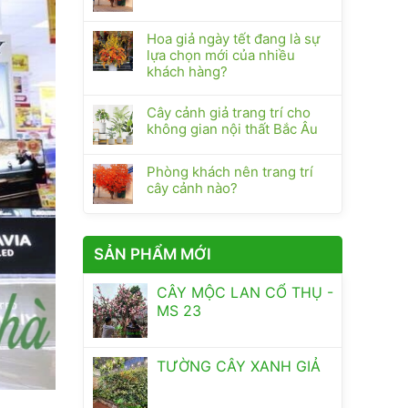
Hoa giả ngày tết đang là sự
lựa chọn mới của nhiều
khách hàng?
Cây cảnh giả trang trí cho
không gian nội thất Bắc Âu
Phòng khách nên trang trí
cây cảnh nào?
SẢN PHẨM MỚI
CÂY MỘC LAN CỔ THỤ -
MS 23
TƯỜNG CÂY XANH GIẢ