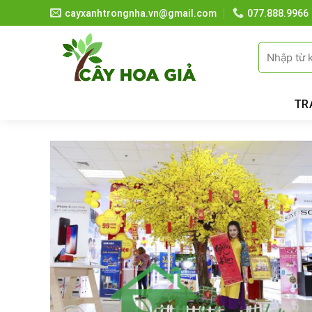
Skip
cayxanhtrongnha.vn@gmail.com
077.888.9966
to
content
Tìm
kiếm:
TR