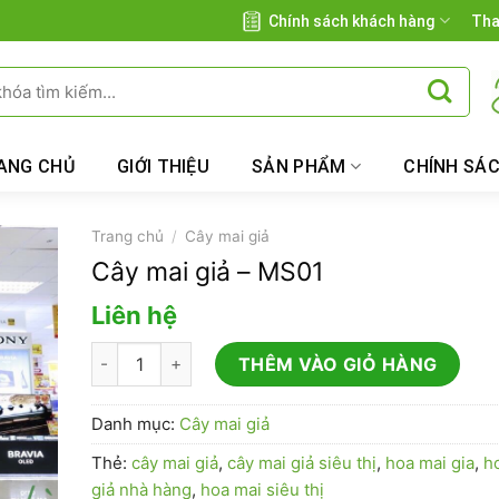
Chính sách khách hàng
Tha
ANG CHỦ
GIỚI THIỆU
SẢN PHẨM
CHÍNH SÁ
Trang chủ
/
Cây mai giả
Cây mai giả – MS01
Liên hệ
Cây mai giả - MS01 số lượng
THÊM VÀO GIỎ HÀNG
Danh mục:
Cây mai giả
Thẻ:
cây mai giả
,
cây mai giả siêu thị
,
hoa mai gia
,
h
giả nhà hàng
,
hoa mai siêu thị