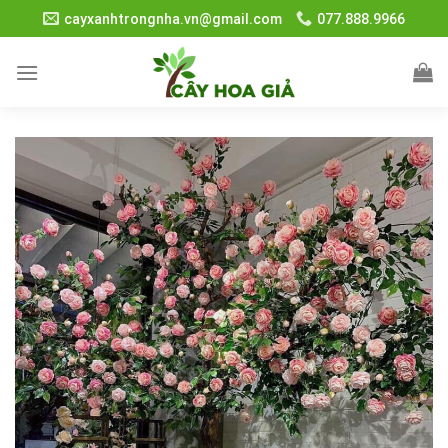
Skip
cayxanhtrongnha.vn@gmail.com
077.888.9966
to
content